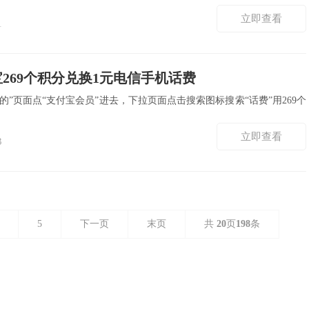
立即查看
1
269个积分兑换1元电信手机话费
我的”页面点“支付宝会员”进去，下拉页面点击搜索图标搜索“话费”用269个
立即查看
3
5
下一页
末页
共
20
页
198
条