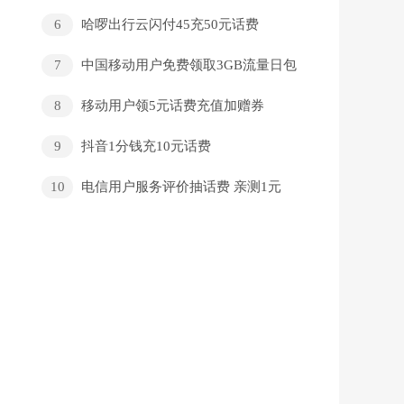
到
6
哈啰出行云闪付45充50元话费
7
中国移动用户免费领取3GB流量日包
8
移动用‪户领5元话‪费‪充‪值加赠‪券
9
抖音1分钱充10元话费
10
电信用户服务评价抽话费 亲测1元