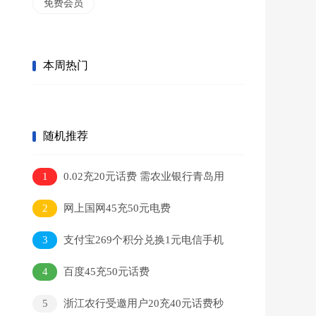
免费会员
本周热门
随机推荐
1
0.02充20元话费 需农业银行青岛用
户
2
网上国网45充50元电费
3
支付宝269个积分兑换1元电信手机
话费
4
百度45充50元话费
5
浙江农行受邀用户20充40元话费秒