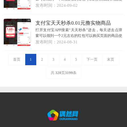
用，也...
发布时间：2024-09-02
支付宝天天秒杀0.01元撸实物商品
打开支付宝APP搜索“天天秒杀”进去，每天进去点弹
窗可以领到一个2元左右的红包可以购买页面的商品使
用，也...
发布时间：2024-08-31
首页
1
2
3
4
5
下一页
末页
共
320
页
3199
条