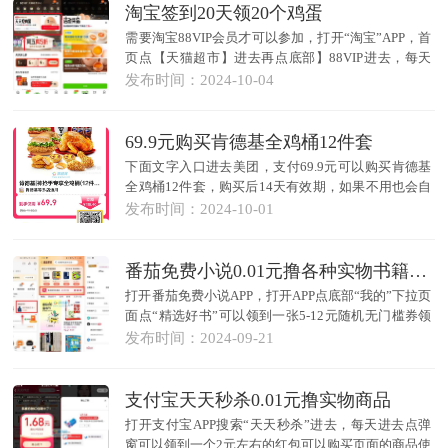
淘宝签到20天领20个鸡蛋
需要淘宝88VIP会员才可以参加，打开“淘宝”APP，首
页点【天猫超市】进去再点底部】88VIP进去，每天
可以签到...
发布时间：2024-10-04
69.9元购买肯德基全鸡桶12件套
下面文字入口进去美团，支付69.9元可以购买肯德基
全鸡桶12件套，购买后14天有效期，如果不用也会自
动退款，...
发布时间：2024-10-01
番茄免费小说0.01元撸各种实物书籍包邮
打开番茄免费小说APP，打开APP点底部“我的”下拉页
面点“精选好书”可以领到一张5-12元随机无门槛券领
到券...
发布时间：2024-09-21
支付宝天天秒杀0.01元撸实物商品
打开支付宝APP搜索“天天秒杀”进去，每天进去点弹
窗可以领到一个2元左右的红包可以购买页面的商品使