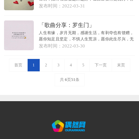
想要的自...
发布时间：2022-03-31
「歌曲分享：罗生门」
人生有缘，岁月无期，感谢生活，有剥夺也有馈赠，
愿你知足且坚定，不惧人生荒凉，愿你此生尽兴，无
需假装。...
发布时间：2022-03-30
首页
1
2
3
4
5
下一页
末页
共
6
页
51
条