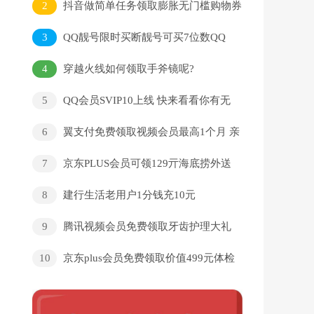
2
抖音做简单任务领取膨胀无门槛购物券
3
QQ靓号限时买断靓号可买7位数QQ
4
穿越火线如何领取手斧镜呢?
5
QQ会员SVIP10上线 快来看看你有无
资格
6
翼支付免费领取视频会员最高1个月 亲
测1个月腾讯视频会员
7
京东PLUS会员可领129亓海底捞外送
券
8
建行生活老用户1分钱充10元
9
腾讯视频会员免费领取牙齿护理大礼
包
10
京东plus会员免费领取价值499元体检
套餐