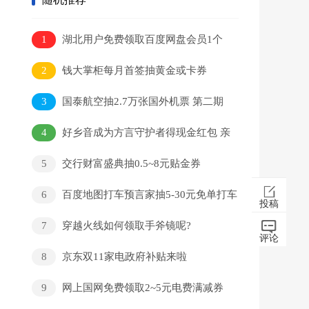
1
湖北用户免费领取百度网盘会员1个
月 需实名认证
2
钱大掌柜每月首签抽黄金或卡券
3
国泰航空抽2.7万张国外机票 第二期
4
好乡音成为方言守护者得现金红包 亲
测每天可提0.3元
5
交行财富盛典抽0.5~8元贴金券
6
百度地图打车预言家抽5-30元免单打车
投稿
券
7
穿越火线如何领取手斧镜呢?
评论
8
京东双11家电政府补贴来啦
9
网上国网免费领取2~5元电费满减券
满30可用