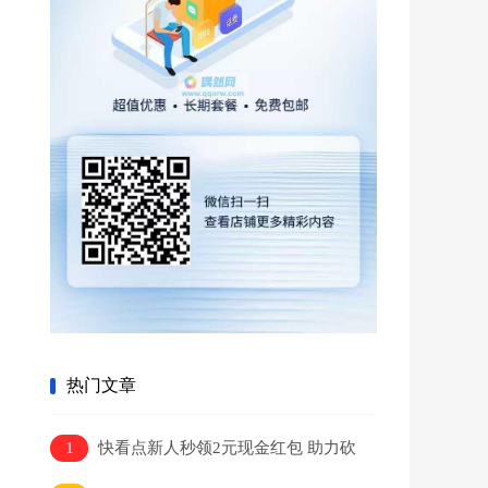
热门文章
1
快看点新人秒领2元现金红包 助力砍
价得30-100元现金 秒提