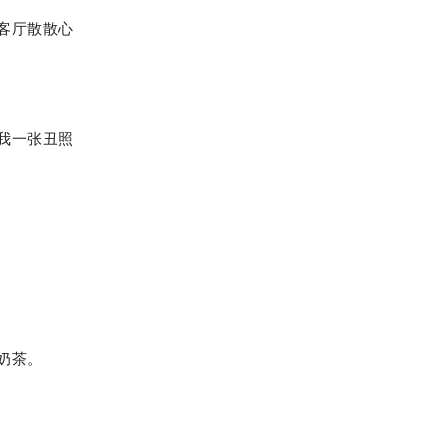
客厅散散心
我一张丑照
奶茶。
。