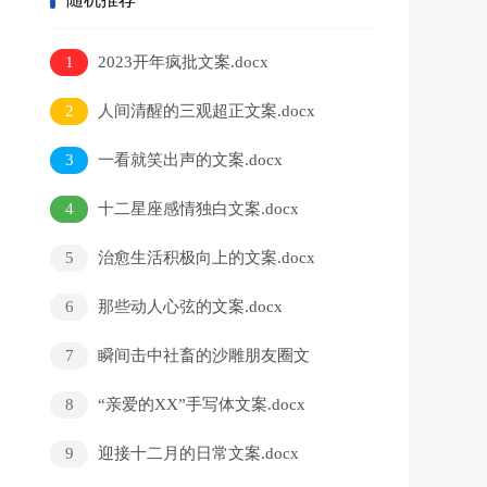
1
2023开年疯批文案.docx
2
人间清醒的三观超正文案.docx
3
一看就笑出声的文案.docx
4
十二星座感情独白文案.docx
5
治愈生活积极向上的文案.docx
6
那些动人心弦的文案.docx
7
瞬间击中社畜的沙雕朋友圈文
案.docx
8
“亲爱的XX”手写体文案.docx
9
迎接十二月的日常文案.docx