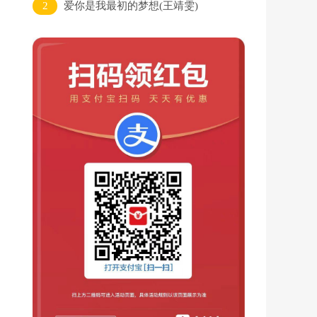
2
爱你是我最初的梦想(王靖雯)