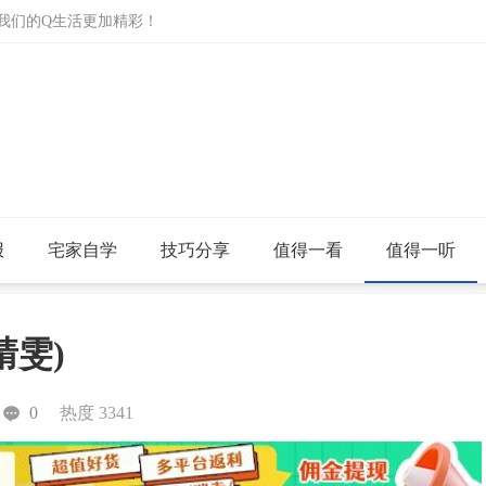
让我们的Q生活更加精彩！
报
宅家自学
技巧分享
值得一看
值得一听
靖雯)
0
热度 3341