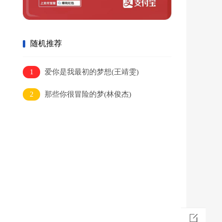
随机推荐
1
爱你是我最初的梦想(王靖雯)
2
那些你很冒险的梦(林俊杰)