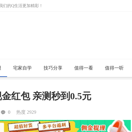
让我们的Q生活更加精彩！
报
宅家自学
技巧分享
值得一看
值得一听
红包 亲测秒到0.5元
0
热度 2929