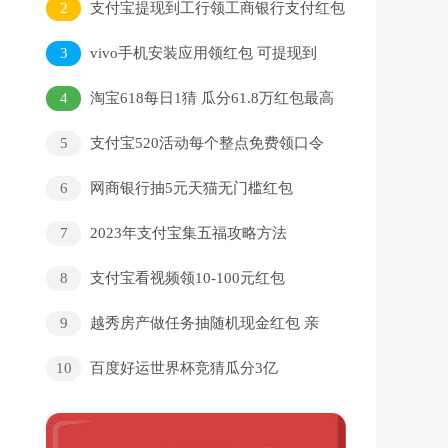
2
支付宝提现到工行领工商银行支付红包
3
vivo手机安装应用领红包 可提现到
银行卡
4
淘宝618每日1猜 瓜分61.8万红包最高
可得618元
5
支‪付‪宝520活‪动每个整点免费领口令
红‪包
6
网商银行抽5元天猫无门槛红包
7
2023年支付宝集五福攻略方法
8
支付宝看视频领10-100元红包
9
越秀房产做任务抽随机现金红包 亲
测秒到0.5元
10
百度好运世界杯竞猜瓜分3亿