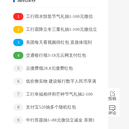
1
工行雨水惊蛰节气礼抽1-100元微信
立减金
2
工行霜降立冬三重礼抽1-100元微信立
减金
3
美团每天看视频得红包 直接体现到
微信
4
交通银行领3-18元云网支付红包
5
云缴费领28.8元缴费红包
6
低价撸实物 建设银行数字人民币享满
18元立减优惠
7
工行幸福相伴和芒种节气礼抽2-100
投稿
元微信立减金
8
支付宝520抽多个随机红包
评论
9
中行答题抽1~88元微信立减金 亲测1
元