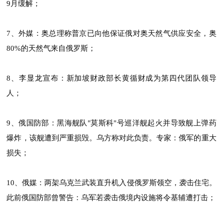
9月缓解；
7、外媒：奥总理称普京已向他保证俄对奥天然气供应安全，奥
80%的天然气来自俄罗斯；
8、李显龙宣布：新加坡财政部长黄循财成为第四代团队领导
人；
9、俄国防部：黑海舰队"莫斯科"号巡洋舰起火并导致舰上弹药
爆炸，该舰遭到严重损毁。乌方称对此负责。专家：俄军的重大
损失；
10、俄媒：两架乌克兰武装直升机入侵俄罗斯领空，袭击住宅。
此前俄国防部曾警告：乌军若袭击俄境内设施将令基辅遭打击；