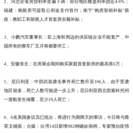
2、河北全省房贷利率普遍下调：部分地区楼盘利率趋近4.6%；
福建：购新房可提取公积金支付首付；南宁"购房契税补贴"新
政：教职工和留邕人才首套房全额补贴；
3、小鹏汽车董事长：若上海和周边的供应链企业不能复产，中
国所有的整车厂五月将都要停工；
4、安徽淮北：在房展会期间购买家庭首套新房的最高奖6万；
5、尼日利亚：中部武装袭击事件死亡数升至106人，由于受袭
地区较多，死亡人数可能进一步上升；尼日利亚西北部索科托州
一渡船发生倾覆，至少29人死亡；
6、6名美国参议员已抵台，将进行为期两天的窜访，今日将与蔡
英文碰面；台媒：台湾14日新增982例确诊病例，专家预估疫情