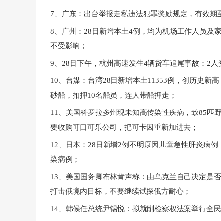
7、广东：出台举报走私违法犯罪奖励规定，有效期至今
8、广州：28日新增本土4例，均为机场工作人员及
不受影响；
9、28日下午，杭州高速发生4辆货车追尾事故：2
10、台媒：台湾28日新增本土11353例，创历史新
砂船，扣押10名船员，连人带船押走；
11、美国科罗拉多州现未知高传染性疾病，致85
要收购可口可乐公司，把可卡因重新加进去；
12、日本：28日新增2例不明原因儿童急性肝炎病例
染病例；
13、美国国务卿布林肯声称：由乌克兰自己决定是
打击俄境内目标，不要继续试探俄方耐心；
14、韩候任总统尹锡悦：拟就削检察权法案举行全