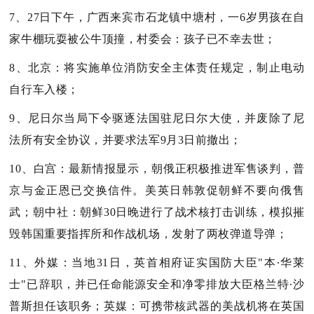
7、27日下午，广西来宾市石龙镇中塘村，一6岁男孩在自
家牛棚玩耍被公牛顶撞，村委会：孩子已不幸去世；
8、北京：将实施单位消防安全主体责任规定，制止电动
自行车入楼；
9、尼日尔当局下令驱逐法国驻尼日尔大使，并废除了尼
法所有安全协议，并要求法军9月3日前撤出；
10、白宫：最新情报显示，朝俄正积极推进军售谈判，普
京与金正恩已交换信件。美英日韩敦促朝鲜不要向俄售
武；朝中社：朝鲜30日晚进行了战术核打击训练，模拟摧
毁韩国重要指挥所和作战机场，发射了两枚弹道导弹；
11、外媒：当地31日，英首相府证实国防大臣"本∙华莱
士"已辞职，并已任命能源安全和净零排放大臣格兰特∙沙
普斯担任该职务；英媒：可携带核武器的美战机将在英国