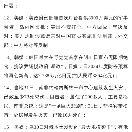
部署；
12、美媒：美政府已批准首次对台提供8000万美元的军事
融资。岛内网友批：美国不安好心。中方回应：坚决反
对；美方炮制涉藏谎言对中国官员实施非法制裁，外交
部：中方将对等反制；
13、韩媒：韩国最大在野党党首李在明31日宣布无限期绝
食，抗议尹锡悦政府"暴政"；日媒：日2024年度防务预算
将再创新高，达7.7385万亿日元(约人民币3864亿元)；
14、当地31日，南非约翰内斯堡一市中心建筑发生火灾，
已致至少73死52伤，目击者：居住了200多人，主要是移
民。南非总统：这是"一场巨大悲剧"；31日，菲律宾奎松
市一处房屋发生火灾，已致16人死亡；
15、美媒：乌30日对俄本土发动的"最大规模袭击"，有俄