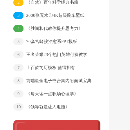
2
《自然》百年科学经典书籍
3
2000张无水印4K超级跑车壁纸
4
《胜间和代教你提升思考力》
5
70套宫崎骏治愈系PPT模板
6
王者荣耀23个热门英雄付费教学
7
上百款简历模板 值得拥有
8
前端最全电子书合集内附面试宝典
9
《每天读一点职场心理学》
10
《领导就是让人追随》