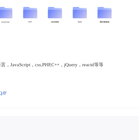
aScript，css,PHP,C++，jQuery，reactd等等
QJF