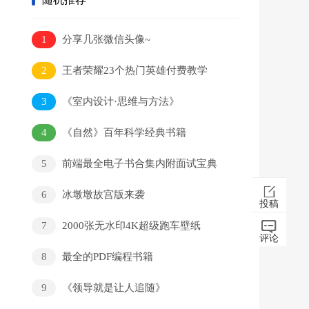
1
分享几张微信头像~
2
王者荣耀23个热门英雄付费教学
3
《室内设计·思维与方法》
4
《自然》百年科学经典书籍
5
前端最全电子书合集内附面试宝典
6
冰墩墩故宫版来袭
投稿
7
2000张无水印4K超级跑车壁纸
评论
8
最全的PDF编程书籍
9
《领导就是让人追随》